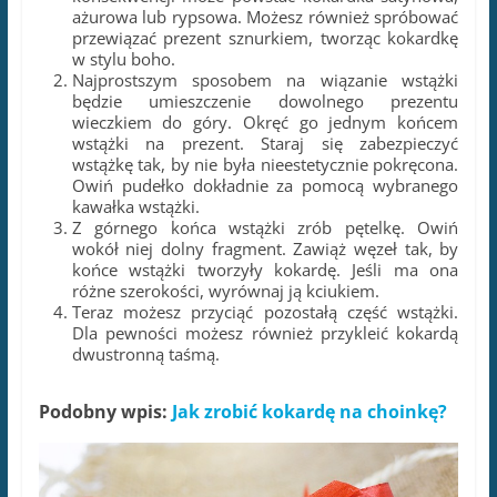
ażurowa lub rypsowa. Możesz również spróbować
przewiązać prezent sznurkiem, tworząc kokardkę
w stylu boho.
Najprostszym sposobem na wiązanie wstążki
będzie umieszczenie dowolnego prezentu
wieczkiem do góry. Okręć go jednym końcem
wstążki na prezent. Staraj się zabezpieczyć
wstążkę tak, by nie była nieestetycznie pokręcona.
Owiń pudełko dokładnie za pomocą wybranego
kawałka wstążki.
Z górnego końca wstążki zrób pętelkę. Owiń
wokół niej dolny fragment. Zawiąż węzeł tak, by
końce wstążki tworzyły kokardę. Jeśli ma ona
różne szerokości, wyrównaj ją kciukiem.
Teraz możesz przyciąć pozostałą część wstążki.
Dla pewności możesz również przykleić kokardą
dwustronną taśmą.
Podobny wpis:
Jak zrobić kokardę na choinkę?