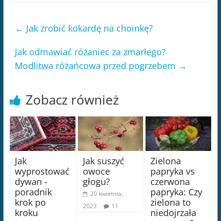
←
Jak zrobić kokardę na choinkę?
Jak odmawiać różaniec za zmarłego?
Modlitwa różańcowa przed pogrzebem
→
Zobacz również
Jak
Jak suszyć
Zielona
wyprostować
owoce
papryka vs
dywan -
głogu?
czerwona
poradnik
papryka: Czy
20 kwietnia,
krok po
zielona to
2023
11
kroku
niedojrzała