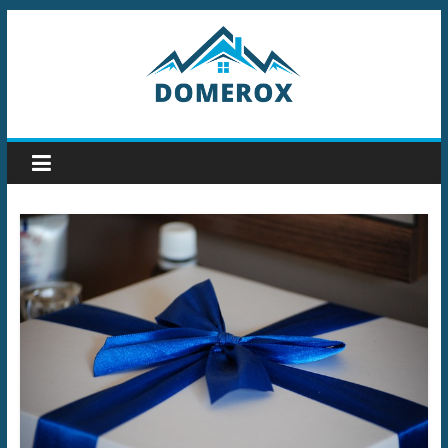
Przejdź
do
treści
Domerox