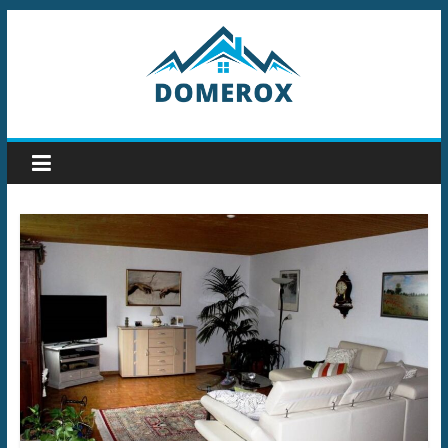
Przejdź
do
treści
Domerox