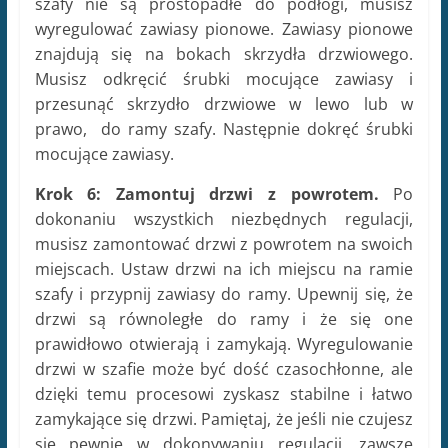
szafy nie są prostopadłe do podłogi, musisz
wyregulować zawiasy pionowe. Zawiasy pionowe
znajdują się na bokach skrzydła drzwiowego.
Musisz odkręcić śrubki mocujące zawiasy i
przesunąć skrzydło drzwiowe w lewo lub w
prawo, do ramy szafy. Następnie dokręć śrubki
mocujące zawiasy.
Krok 6: Zamontuj drzwi z powrotem.
Po
dokonaniu wszystkich niezbędnych regulacji,
musisz zamontować drzwi z powrotem na swoich
miejscach. Ustaw drzwi na ich miejscu na ramie
szafy i przypnij zawiasy do ramy. Upewnij się, że
drzwi są równoległe do ramy i że się one
prawidłowo otwierają i zamykają. Wyregulowanie
drzwi w szafie może być dość czasochłonne, ale
dzięki temu procesowi zyskasz stabilne i łatwo
zamykające się drzwi. Pamiętaj, że jeśli nie czujesz
się pewnie w dokonywaniu regulacji, zawsze