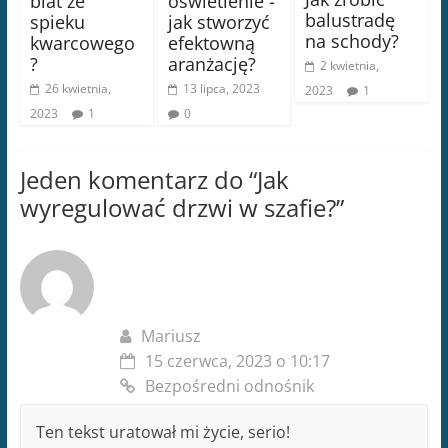
blat ze
oświetlenie -
balustradę
spieku
jak stworzyć
na schody?
kwarcowego
efektowną
?
aranżację?
2 kwietnia,
26 kwietnia,
13 lipca, 2023
2023
1
2023
1
0
Jeden komentarz do “
Jak
wyregulować drzwi w szafie?
”
Mariusz
15 czerwca, 2023 o 10:17
Bezpośredni odnośnik
Ten tekst uratował mi życie, serio!