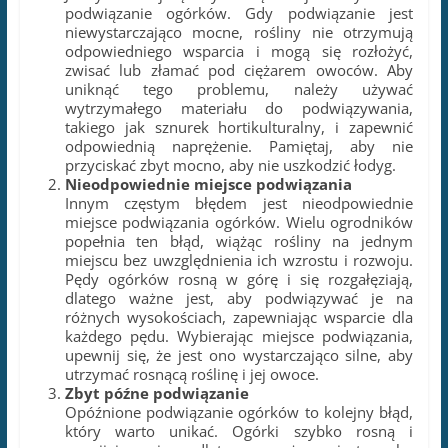
podwiązanie ogórków. Gdy podwiązanie jest
niewystarczająco mocne, rośliny nie otrzymują
odpowiedniego wsparcia i mogą się rozłożyć,
zwisać lub złamać pod ciężarem owoców. Aby
uniknąć tego problemu, należy używać
wytrzymałego materiału do podwiązywania,
takiego jak sznurek hortikulturalny, i zapewnić
odpowiednią naprężenie. Pamiętaj, aby nie
przyciskać zbyt mocno, aby nie uszkodzić łodyg.
Nieodpowiednie miejsce podwiązania
Innym częstym błędem jest nieodpowiednie
miejsce podwiązania ogórków. Wielu ogrodników
popełnia ten błąd, wiążąc rośliny na jednym
miejscu bez uwzględnienia ich wzrostu i rozwoju.
Pędy ogórków rosną w górę i się rozgałęziają,
dlatego ważne jest, aby podwiązywać je na
różnych wysokościach, zapewniając wsparcie dla
każdego pędu. Wybierając miejsce podwiązania,
upewnij się, że jest ono wystarczająco silne, aby
utrzymać rosnącą roślinę i jej owoce.
Zbyt późne podwiązanie
Opóźnione podwiązanie ogórków to kolejny błąd,
który warto unikać. Ogórki szybko rosną i