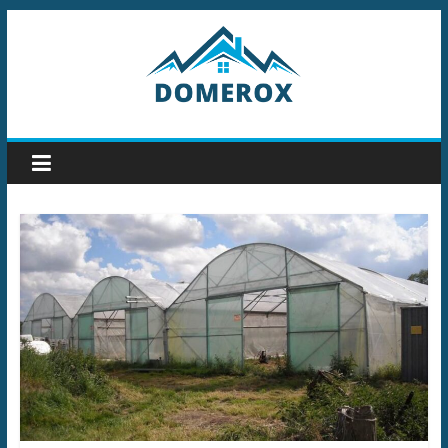
Przejdź
do
treści
Domerox