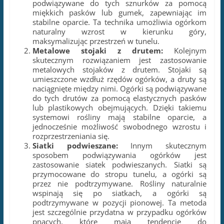
podwiązywane do tych sznurków za pomocą
miękkich pasków lub gumek, zapewniając im
stabilne oparcie. Ta technika umożliwia ogórkom
naturalny wzrost w kierunku góry,
maksymalizując przestrzeń w tunelu.
Metalowe stojaki z drutem:
Kolejnym
skutecznym rozwiązaniem jest zastosowanie
metalowych stojaków z drutem. Stojaki są
umieszczone wzdłuż rzędów ogórków, a druty są
naciągnięte między nimi. Ogórki są podwiązywane
do tych drutów za pomocą elastycznych pasków
lub plastikowych obejmujących. Dzięki takiemu
systemowi rośliny mają stabilne oparcie, a
jednocześnie możliwość swobodnego wzrostu i
rozprzestrzeniania się.
Siatki podwieszane:
Innym skutecznym
sposobem podwiązywania ogórków jest
zastosowanie siatek podwieszanych. Siatki są
przymocowane do stropu tunelu, a ogórki są
przez nie podtrzymywane. Rośliny naturalnie
wspinają się po siatkach, a ogórki są
podtrzymywane w pozycji pionowej. Ta metoda
jest szczególnie przydatna w przypadku ogórków
pnących, które mają tendencję do