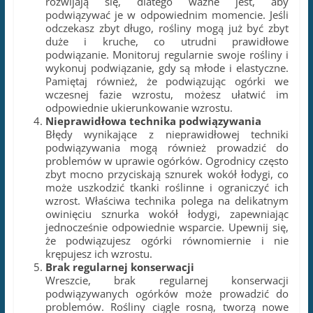
rozwijają się, dlatego ważne jest, aby
podwiązywać je w odpowiednim momencie. Jeśli
odczekasz zbyt długo, rośliny mogą już być zbyt
duże i kruche, co utrudni prawidłowe
podwiązanie. Monitoruj regularnie swoje rośliny i
wykonuj podwiązanie, gdy są młode i elastyczne.
Pamiętaj również, że podwiązując ogórki we
wczesnej fazie wzrostu, możesz ułatwić im
odpowiednie ukierunkowanie wzrostu.
Nieprawidłowa technika podwiązywania
Błędy wynikające z nieprawidłowej techniki
podwiązywania mogą również prowadzić do
problemów w uprawie ogórków. Ogrodnicy często
zbyt mocno przyciskają sznurek wokół łodygi, co
może uszkodzić tkanki roślinne i ograniczyć ich
wzrost. Właściwa technika polega na delikatnym
owinięciu sznurka wokół łodygi, zapewniając
jednocześnie odpowiednie wsparcie. Upewnij się,
że podwiązujesz ogórki równomiernie i nie
krępujesz ich wzrostu.
Brak regularnej konserwacji
Wreszcie, brak regularnej konserwacji
podwiązywanych ogórków może prowadzić do
problemów. Rośliny ciągle rosną, tworzą nowe