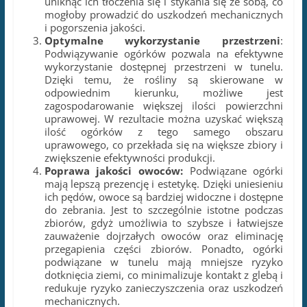
uniknąć ich tłoczenia się i stykania się ze sobą, co
mogłoby prowadzić do uszkodzeń mechanicznych
i pogorszenia jakości.
Optymalne wykorzystanie przestrzeni
:
Podwiązywanie ogórków pozwala na efektywne
wykorzystanie dostępnej przestrzeni w tunelu.
Dzięki temu, że rośliny są skierowane w
odpowiednim kierunku, możliwe jest
zagospodarowanie większej ilości powierzchni
uprawowej. W rezultacie można uzyskać większą
ilość ogórków z tego samego obszaru
uprawowego, co przekłada się na większe zbiory i
zwiększenie efektywności produkcji.
Poprawa jakości owoców:
Podwiązane ogórki
mają lepszą prezencję i estetykę. Dzięki uniesieniu
ich pędów, owoce są bardziej widoczne i dostępne
do zebrania. Jest to szczególnie istotne podczas
zbiorów, gdyż umożliwia to szybsze i łatwiejsze
zauważenie dojrzałych owoców oraz eliminację
przegapienia części zbiorów. Ponadto, ogórki
podwiązane w tunelu mają mniejsze ryzyko
dotknięcia ziemi, co minimalizuje kontakt z glebą i
redukuje ryzyko zanieczyszczenia oraz uszkodzeń
mechanicznych.