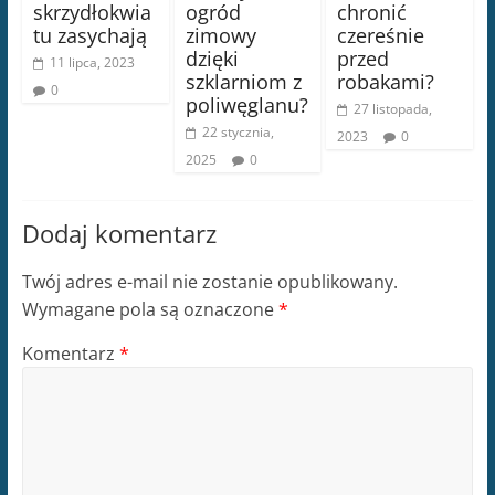
skrzydłokwia
ogród
chronić
tu zasychają
zimowy
czereśnie
dzięki
przed
11 lipca, 2023
szklarniom z
robakami?
0
poliwęglanu?
27 listopada,
22 stycznia,
2023
0
2025
0
Dodaj komentarz
Twój adres e-mail nie zostanie opublikowany.
Wymagane pola są oznaczone
*
Komentarz
*