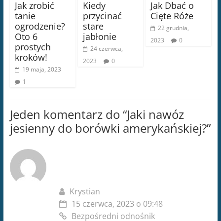
Jak zrobić
Kiedy
Jak Dbać o
tanie
przycinać
Cięte Róże
ogrodzenie?
stare
22 grudnia,
Oto 6
jabłonie
2023
0
prostych
24 czerwca,
kroków!
2023
0
19 maja, 2023
1
Jeden komentarz do “
Jaki nawóz
jesienny do borówki amerykańskiej?
”
Krystian
15 czerwca, 2023 o 09:48
Bezpośredni odnośnik