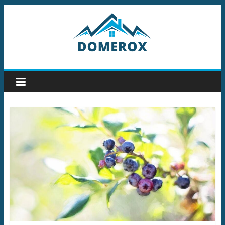
Przejdź
do
treści
Domerox