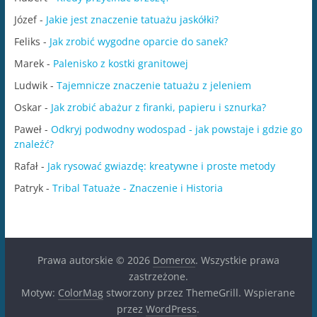
Józef
-
Jakie jest znaczenie tatuażu jaskółki?
Feliks
-
Jak zrobić wygodne oparcie do sanek?
Marek
-
Palenisko z kostki granitowej
Ludwik
-
Tajemnicze znaczenie tatuażu z jeleniem
Oskar
-
Jak zrobić abażur z firanki, papieru i sznurka?
Paweł
-
Odkryj podwodny wodospad - jak powstaje i gdzie go
znaleźć?
Rafał
-
Jak rysować gwiazdę: kreatywne i proste metody
Patryk
-
Tribal Tatuaże - Znaczenie i Historia
Prawa autorskie © 2026
Domerox
. Wszystkie prawa
zastrzeżone.
Motyw:
ColorMag
stworzony przez ThemeGrill. Wspierane
przez
WordPress
.