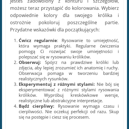
realistycznych rysunków.
Eksperymentuj z różnymi stylami:
Nie bój się
eksperymentować z różnymi stylami rysowania
królików. Wypróbuj kreskówkowe wersje,
realistyczne lub abstrakcyjne interpretacje.
Bądź cierpliwy:
Rysowanie wymaga czasu i
cierpliwości. Nie oczekuj perfekcji od razu. Skup
się na postępie i ciesz się procesem.
Rysowanie królika dla początkujących może być
wspaniałą i satysfakcjonującą przygodą. Przejdź
przez te 6 prostych kroków, biorąc pod uwagę
przydatne wskazówki i techniki,
a z pewnością
uda Ci się stworzyć piękny rysunek królika
.
Pamiętaj, że najważniejsze to cieszyć się
procesem i nie bać się eksperymentować.