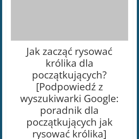
[Podpowiedź z
wyszukiwarki Google:
poradnik dla
początkujących jak
rysować królika]
Jak zacząć rysować królika dla początkujących?
Rysowanie jest wspaniałym sposobem na
wyrażanie kreatywności i rozwijanie umiejętności
artystycznych. Jeśli jesteś początkującym i chcesz
nauczyć się rysować królika, to właściwe
wskazówki i techniki mogą pomóc Ci rozpocząć tę
przygodę. W tym poradniku dla początkujących
dowiesz się, jak zacząć rysować królika w 6
prostych krokach i otrzymasz przydatne