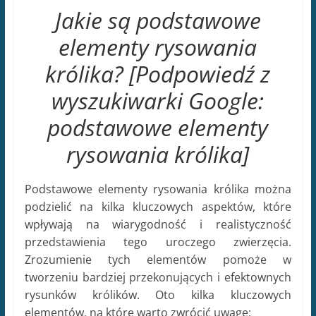
wyszukiwarki Google:
podstawowe elementy
rysowania królika]
Podstawowe elementy rysowania królika można
podzielić na kilka kluczowych aspektów, które
wpływają na wiarygodność i realistyczność
przedstawienia tego uroczego zwierzęcia.
Zrozumienie tych elementów pomoże w
tworzeniu bardziej przekonujących i efektownych
rysunków królików. Oto kilka kluczowych
elementów, na które warto zwrócić uwagę:
Proporcje:
Podstawą rysowania królika jest
prawidłowe określenie proporcji. W przypadku
większości królików proporcje ciała są podobne -
mają stosunkowo dużą głowę, małe uszy, krępe
ciało i długie tylne kończyny. Ważne jest, aby
zachować równowagę między tymi elementami,