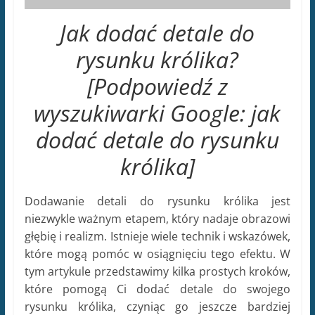
Dodawanie detali do rysunku królika jest
niezwykle ważnym etapem, który nadaje obrazowi
głębię i realizm. Istnieje wiele technik i wskazówek,
które mogą pomóc w osiągnięciu tego efektu. W
tym artykule przedstawimy kilka prostych kroków,
które pomogą Ci dodać detale do swojego
rysunku królika, czyniąc go jeszcze bardziej
wyrazistym i interesującym.
Zaczynamy od anatomicznych detali
. Ważne
jest, aby zrozumieć budowę ciała królika, zanim
zaczniemy go rysować. Dokładne zaznaczenie
proporcji i kształtu głowy, uszu, oczu i nosa
pomoże stworzyć wiarygodny obraz. Skup się na
drobnych szczegółach, takich jak kształt i
proporcje uszu oraz rozmieszczenie oczu i nosa.
Przejdź do detali futra.
Króliki mają
charakterystyczne futro, które można przedstawić
za pomocą kilku technik. Możesz użyć techniki
kresek, aby przedstawić delikatne włosy na ich