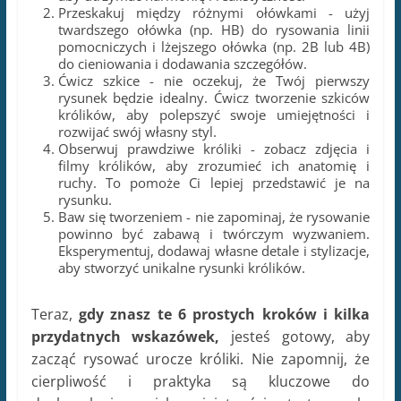
Przeskakuj między różnymi ołówkami - użyj
twardszego ołówka (np. HB) do rysowania linii
pomocniczych i lżejszego ołówka (np. 2B lub 4B)
do cieniowania i dodawania szczegółów.
Ćwicz szkice - nie oczekuj, że Twój pierwszy
rysunek będzie idealny. Ćwicz tworzenie szkiców
królików, aby polepszyć swoje umiejętności i
rozwijać swój własny styl.
Obserwuj prawdziwe króliki - zobacz zdjęcia i
filmy królików, aby zrozumieć ich anatomię i
ruchy. To pomoże Ci lepiej przedstawić je na
rysunku.
Baw się tworzeniem - nie zapominaj, że rysowanie
powinno być zabawą i twórczym wyzwaniem.
Eksperymentuj, dodawaj własne detale i stylizacje,
aby stworzyć unikalne rysunki królików.
Teraz,
gdy znasz te 6 prostych kroków i kilka
przydatnych wskazówek,
jesteś gotowy, aby
zacząć rysować urocze króliki. Nie zapomnij, że
cierpliwość i praktyka są kluczowe do