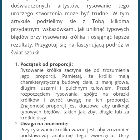
charakterystyczną budowę ciała, z małą głową,
długimi uszami i pulchnym tułowiem. Przed
rozpoczęciem rysowania, spójrz na obrazki
królików i zwróć uwagę na ich proporcje.
Znajomość proporcji jest kluczowa, aby uniknąć
typowych błędów, takich jak zbyt długie lub za
krótkie uszy.
Uwaga na anatomię:
Przy rysowaniu królika ważne jest, aby zrozumieć
podstawową anatomię tego zwierzęcia. Uszy
królika są jego charakterystycznym elementem i
powinny być odpowiednio umiejscowione.
Pamiętaj, że uszy królika są zazwyczaj dłuższe niż
jego głowa. Również oczy królika znajdują się z
boku głowy, a nie na środku.
Wybierz odpowiedni kształt ciała:
Króliki mają różne kształty ciał, w zależności od
rasy. Niezależnie od tego, jaki kształt wybierzesz,
pamiętaj, aby zachować proporcje. Niezbyt długie
ani niezbyt krótkie tułowie mogą wpłynąć na
ostateczny wygląd rysunku. Staraj się oddać
pulchność ciała królika, ale nie przesadzaj z jego
rozmiarem.
Detale i tekstura: