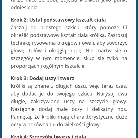
Króliki są znane z długich uszu, więc teraz czas,
aby dodać je do twojego szkicu. Narysuj dwa
długie, zakrzywione uszy na szczycie głowy.
Następnie dodaj małe oczy i delikatny nos.
Pamiętaj, że króliki mają charakterystyczne duże
oczy w porównaniu do wielkości głowy.
Krok 4: Szczegóły twarzy i ciała
Przejdź teraz do bardziej szczegółowego
rysowania twarzy i ciała królika. Dodaj detale,
takie jak oczy z źrenicami, wąsy, delikatne wargi i
zęby. Upewnij się, że proporcje są zachowane i
zwróć uwagę na wyraz twarzy, który chcesz nadać
swojemu królikowi.
Krok 5: Wydobył fakturę futra
Króliki mają miękkie i puszyste futro, dlatego
ważne jest, aby odpowiednio oddać fakturę futra