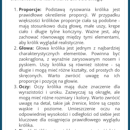
aby królik wyglądał realistycznie.
Głowa:
Głowa królika jest jednym z najbardziej
charakterystycznych elementów. Powinna być
zaokrąglona, z wyraźnie zarysowanym nosem i
pyskiem. Uszy królika są również istotne - są
długie i mogą mieć różne kształty, od prostych do
skręconych. Warto zwrócić uwagę na ich
proporcje i pozycję na głowie.
Oczy:
Oczy królika mają duże znaczenie dla
wyrazistości i uroku. Zazwyczaj są okrągłe, ale
mogą mieć różne rozmiary i kolory. Warto zwrócić
uwagę na detal, takie jak źrenice, które są często
wąskie i poziome. Umieszczenie oczu na
odpowiedniej wysokości i odległości od siebie jest
kluczowe dla osiągnięcia prawidłowego wyglądu
królika.
Sierść:
Króliki mają miękką i puszystą sierść, która
jest ważnym elementem ich wyglądu. Można ją
przedstawić za pomocą delikatnych i krótkich linii,
tworząc wrażenie puszystości. Ważne jest również
uwzględnienie faktury sierści, szczególnie wokół
nosa i uszu, gdzie jest bardziej gęsta.
Kończyny
: Tylne kończyny królika są długie i