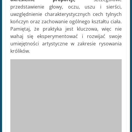
umiejętności artystyczne w zakresie rysowania
królików.
Jak zacząć rysować
królika dla
początkujących?