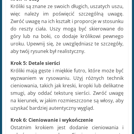
wyzwaniem w rysowaniu. Użyj różnych technik
cieniowania, takich jak kreski, kropki lub delikatne
smugi, aby oddać teksturę sierści. Zwróć uwagę
na kierunek, w jakim rozmieszczone są włosy, aby
uzyskać bardziej autentyczny wygląd.
Krok 6: Cieniowanie i wykończenie
Ostatnim krokiem jest dodanie cieniowania i
wykończenie rysunku. Cieniowanie pomoże
nadającym trójwymiarowość królikowi, używając
różnych stopni intensywności ołówka lub technik
cieniowania. Użyj delikatnych przejść tonalnych,
aby dodać głębi i kontrastu. Dodaj również
drobne detale, takie jak wąsy, aby podkreślić
charakterystyczne cechy królika.
Przydatne wskazówki dotyczące rysowania
królika: