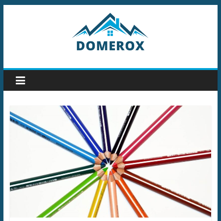
Przejdź
do
treści
Domerox