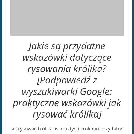
[Podpowiedź z
wyszukiwarki Google:
praktyczne wskazówki jak
rysować królika]
Jak rysować królika: 6 prostych kroków i przydatne
wskazówki. Rysowanie królika może być
fascynującym zadaniem artystycznym, ale
wymaga pewnych umiejętności i technik, aby
osiągnąć realistyczny efekt. W tym artykule
przedstawiamy praktyczne wskazówki, które
pomogą Ci odkryć tajniki rysowania królików. Oto
sześć prostych kroków, które możesz podjąć, aby
rozpocząć swoją przygodę z rysowaniem królika:
Krok 1: Początkowe szkice
Zacznij od szkicu podstawowych kształtów, które