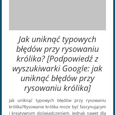
wyszukiwarki Google: jak
uniknąć błędów przy
rysowaniu królika]
Jak uniknąć typowych błędów przy rysowaniu
królika?Rysowanie królika może być fascynującym
i kreatywnym doświadczeniem. Jednak nawet dla
doświadczonych artystów, rysowanie tego
uroczego stworzenia może być trudne. W tym
artykule podzielimy się z Tobą kilkoma
przydatnymi wskazówkami, jak uniknąć typowych
błędów przy rysowaniu królika i osiągnąć lepsze
rezultaty. Przygotuj się na fascynującą podróż w
świat sztuki!
Początek od proporcji:
Rysowanie królika zaczyna się od zrozumienia
jego proporcji. Pamiętaj, że króliki mają