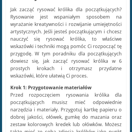
wskazówki, które ułatwią Ci proces.
Krok 1: Przygotowanie materiałów
Przed rozpoczęciem rysowania królika dla
początkujących musisz mieć odpowiednie
narzędzia i materiały. Przygotuj kartkę papieru o
dobrej jakości, ołówek, gumkę do mazania oraz
zestaw kolorowych kredek lub ołówków. Możesz
także mieć ze sobą zdjęcia królików jako punkt
odniesienia.
Krok 2: Ustal podstawowy kształt ciała
Zacznij od prostego szkicu, który pomoże Ci
określić podstawowy kształt ciała królika. Zastosuj
technikę rysowania okręgów i owali, aby stworzyć
głowę, tułów i okrągłą pupę. Nie martw się o
szczegóły w tym momencie, skup się tylko na
proporcjach i ogólnym kształcie.
Krok 3: Dodaj uszy i twarz