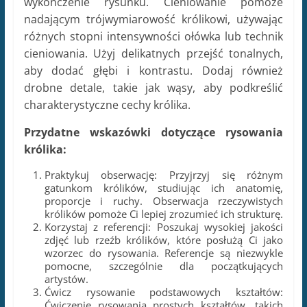
Praktykuj obserwację: Przyjrzyj się różnym
gatunkom królików, studiując ich anatomię,
proporcje i ruchy. Obserwacja rzeczywistych
królików pomoże Ci lepiej zrozumieć ich strukturę.
Korzystaj z referencji: Poszukaj wysokiej jakości
zdjęć lub rzeźb królików, które posłużą Ci jako
wzorzec do rysowania. Referencje są niezwykle
pomocne, szczególnie dla początkujących
artystów.
Ćwicz rysowanie podstawowych kształtów:
Ćwiczenie rysowania prostych kształtów, takich
jak okręgi, elipsy i prostokąty, pomoże Ci w
konstrukcji formy królika.
Baw się technikami cieniowania: Wypróbuj różne
techniki cieniowania, takie jak delikatne smugi,
kreski, kropki lub mieszanie ołówków, aby
uzyskać interesujące efekty i trójwymiarowość.
Zachowaj cierpliwość: Rysowanie wymaga
cierpliwości i praktyki. Nie zniechęcaj się, jeśli
Twój pierwszy rysunek królika nie wygląda tak, jak
byś chciał. W miarę praktyki i eksperymentowania
z różnymi technikami będziesz coraz lepszy.
Dodaj własny styl: Po opanowaniu podstawowych
technik, spróbuj dodać swoje własne interpretacje