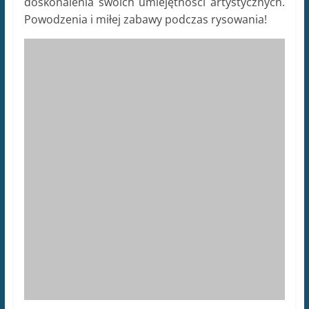
doskonalenia swoich umiejętności artystycznych.
Powodzenia i miłej zabawy podczas rysowania!
Spis Treści
Jakie są podstawowe elementy rysowania
królika? [Podpowiedź z wyszukiwarki Google:
podstawowe elementy rysowania królika]