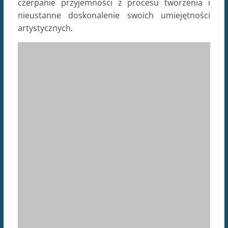
Jak dodać detale do
rysunku królika?
[Podpowiedź z
wyszukiwarki Google: jak
dodać detale do rysunku
królika]