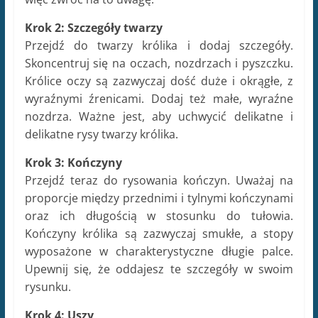
proporcje między przednimi i tylnymi kończynami
oraz ich długością w stosunku do tułowia.
Kończyny królika są zazwyczaj smukłe, a stopy
wyposażone w charakterystyczne długie palce.
Upewnij się, że oddajesz te szczegóły w swoim
rysunku.
Krok 4: Uszy
Króliki są znane ze swoich długich, uszatych uszu,
więc należy im poświęcić szczególną uwagę.
Zwróć uwagę na ich kształt i proporcje w stosunku
do reszty ciała. Uszy mogą być skierowane do
góry lub na boki, co dodaje królikowi pewnego
uroku. Upewnij się, że uwzględniasz te szczegóły,
aby twój rysunek był realistyczny.
Krok 5: Detale sierści
Króliki mają gęste i miękkie futro, które może być