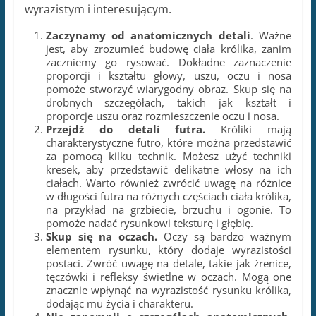
ciałach. Warto również zwrócić uwagę na różnice
w długości futra na różnych częściach ciała królika,
na przykład na grzbiecie, brzuchu i ogonie. To
pomoże nadać rysunkowi teksturę i głębię.
Skup się na oczach.
Oczy są bardzo ważnym
elementem rysunku, który dodaje wyrazistości
postaci. Zwróć uwagę na detale, takie jak źrenice,
tęczówki i refleksy świetlne w oczach. Mogą one
znacznie wpłynąć na wyrazistość rysunku królika,
dodając mu życia i charakteru.
Nie zapomnij o szczegółach anatomicznych
.
Rysując królika, warto zwrócić uwagę na detale
takie jak łapki, pazury i ogon. Te elementy mogą
być małymi, ale istotnymi szczegółami, które
nadają rysunkowi większej autentyczności.
Upewnij się, że kształt i proporcje tych elementów
są prawidłowe.
Wykorzystaj cienie i światło.
Dodanie efektów
świetlnych i cieniowanie może znacznie podnieść
poziom detali rysunku. Zwróć uwagę na naturalne
źródła światła i cienie, takie jak słońce czy
sztuczne oświetlenie. Starannie zaznaczaj te
obszary na rysunku, aby nadać mu
trójwymiarowość i głębię.