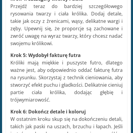
na rysunku. Skorzystaj z technik cieniowania, aby
stworzyć efekt puchu i gładkości. Delikatnie cieniuj
partie ciała królika, dodając głębię i
trójwymiarowość.
Krok 6: Dokończ detale i koloruj
W ostatnim kroku skup się na dokończeniu detali,
takich jak paski na uszach, brzuchu i łapach. Jeśli
jesteś zadowolony z konturu i szczegółów,
możesz teraz przystąpić do kolorowania. Wybierz
odpowiednie kolory dla swojego królika i
ostrożnie pokoloruj poszczególne partie.
Przydatne wskazówki dla początkujących:
Ćwicz regularnie
: Rysowanie to umiejętność,
która wymaga praktyki. Regularne ćwiczenia
pomogą Ci rozwijać swoje umiejętności i
polepszać się w rysowaniu królików.
Obserwuj:
Spójrz na prawdziwe króliki lub
zdjęcia, aby lepiej zrozumieć ich anatomię i ruchy.
Obserwacja pomaga w tworzeniu bardziej