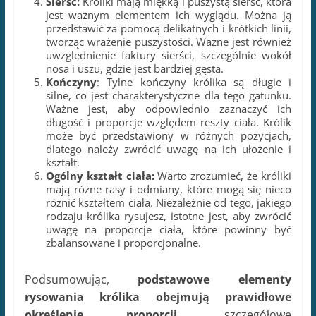
silne, co jest charakterystyczne dla tego gatunku.
Ważne jest, aby odpowiednio zaznaczyć ich
długość i proporcje względem reszty ciała. Królik
może być przedstawiony w różnych pozycjach,
dlatego należy zwrócić uwagę na ich ułożenie i
kształt.
Ogólny kształt ciała:
Warto zrozumieć, że króliki
mają różne rasy i odmiany, które mogą się nieco
różnić kształtem ciała. Niezależnie od tego, jakiego
rodzaju królika rysujesz, istotne jest, aby zwrócić
uwagę na proporcje ciała, które powinny być
zbalansowane i proporcjonalne.
Podsumowując,
podstawowe elementy
rysowania królika obejmują prawidłowe
określenie proporcji,
szczegółowe
przedstawienie głowy, oczu, uszu i sierści,
uwzględnienie charakterystycznych cech tylnych
kończyn oraz zachowanie ogólnego kształtu ciała.
Pamiętaj, że praktyka jest kluczowa, więc nie
wahaj się eksperymentować i rozwijać swoje