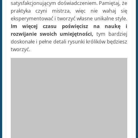
Jak uniknąć typowych
błędów przy rysowaniu
królika? [Podpowiedź z