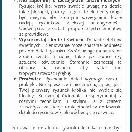
Przećwicz
. Rysowanie detali wymaga czasu i
praktyki. Nie spiesz się i nie zniechęcaj się, jeśli
Twój pierwszy rysunek królika nie wydaje się
idealny. Kontynuuj ćwiczenia, eksperymentuj z
różnymi technikami i stylami, a z czasem
zauważysz, że Twoje umiejętności w dodawaniu
detali do rysunków królików będą się rozwijać.
Dodawanie detali do rysunku królika może być
satysfakcjonującym doświadczeniem. Pamiętaj, że
praktyka czyni mistrza, więc nie wahaj się
eksperymentować i tworzyć własne unikalne style.
Im więcej czasu poświęcisz na naukę i
rozwijanie swoich umiejętności,
tym bardziej
doskonałe i pełne detali rysunki królików będziesz
tworzyć.