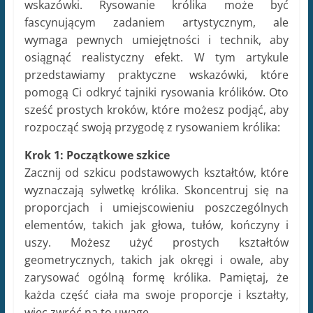
wyznaczają sylwetkę królika. Skoncentruj się na
proporcjach i umiejscowieniu poszczególnych
elementów, takich jak głowa, tułów, kończyny i
uszy. Możesz użyć prostych kształtów
geometrycznych, takich jak okręgi i owale, aby
zarysować ogólną formę królika. Pamiętaj, że
każda część ciała ma swoje proporcje i kształty,
więc zwróć na to uwagę.
Krok 2: Szczegóły twarzy
Przejdź do twarzy królika i dodaj szczegóły.
Skoncentruj się na oczach, nozdrzach i pyszczku.
Królice oczy są zazwyczaj dość duże i okrągłe, z
wyraźnymi źrenicami. Dodaj też małe, wyraźne
nozdrza. Ważne jest, aby uchwycić delikatne i
delikatne rysy twarzy królika.
Krok 3: Kończyny
Przejdź teraz do rysowania kończyn. Uważaj na