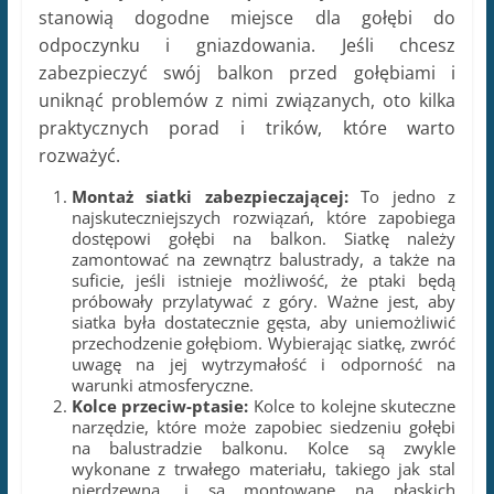
stanowią dogodne miejsce dla gołębi do
odpoczynku i gniazdowania. Jeśli chcesz
zabezpieczyć swój balkon przed gołębiami i
uniknąć problemów z nimi związanych, oto kilka
praktycznych porad i trików, które warto
rozważyć.
Montaż siatki zabezpieczającej:
To jedno z
najskuteczniejszych rozwiązań, które zapobiega
dostępowi gołębi na balkon. Siatkę należy
zamontować na zewnątrz balustrady, a także na
suficie, jeśli istnieje możliwość, że ptaki będą
próbowały przylatywać z góry. Ważne jest, aby
siatka była dostatecznie gęsta, aby uniemożliwić
przechodzenie gołębiom. Wybierając siatkę, zwróć
uwagę na jej wytrzymałość i odporność na
warunki atmosferyczne.
Kolce przeciw-ptasie:
Kolce to kolejne skuteczne
narzędzie, które może zapobiec siedzeniu gołębi
na balustradzie balkonu. Kolce są zwykle
wykonane z trwałego materiału, takiego jak stal
nierdzewna, i są montowane na płaskich