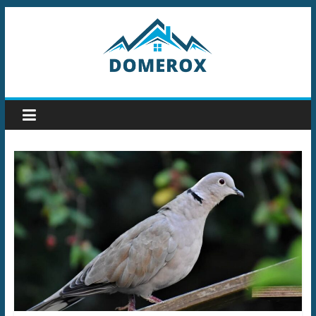
Przejdź
do
treści
Domerox