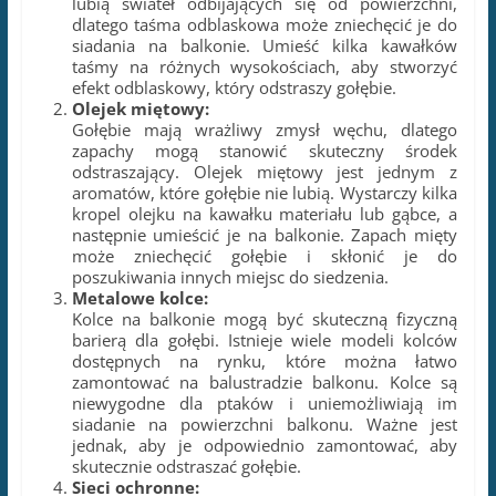
lubią świateł odbijających się od powierzchni,
dlatego taśma odblaskowa może zniechęcić je do
siadania na balkonie. Umieść kilka kawałków
taśmy na różnych wysokościach, aby stworzyć
efekt odblaskowy, który odstraszy gołębie.
Olejek miętowy:
Gołębie mają wrażliwy zmysł węchu, dlatego
zapachy mogą stanowić skuteczny środek
odstraszający. Olejek miętowy jest jednym z
aromatów, które gołębie nie lubią. Wystarczy kilka
kropel olejku na kawałku materiału lub gąbce, a
następnie umieścić je na balkonie. Zapach mięty
może zniechęcić gołębie i skłonić je do
poszukiwania innych miejsc do siedzenia.
Metalowe kolce:
Kolce na balkonie mogą być skuteczną fizyczną
barierą dla gołębi. Istnieje wiele modeli kolców
dostępnych na rynku, które można łatwo
zamontować na balustradzie balkonu. Kolce są
niewygodne dla ptaków i uniemożliwiają im
siadanie na powierzchni balkonu. Ważne jest
jednak, aby je odpowiednio zamontować, aby
skutecznie odstraszać gołębie.
Sieci ochronne: