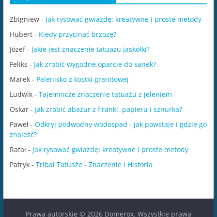
Zbigniew
-
Jak rysować gwiazdę: kreatywne i proste metody
Hubert
-
Kiedy przycinać brzozę?
Józef
-
Jakie jest znaczenie tatuażu jaskółki?
Feliks
-
Jak zrobić wygodne oparcie do sanek?
Marek
-
Palenisko z kostki granitowej
Ludwik
-
Tajemnicze znaczenie tatuażu z jeleniem
Oskar
-
Jak zrobić abażur z firanki, papieru i sznurka?
Paweł
-
Odkryj podwodny wodospad - jak powstaje i gdzie go
znaleźć?
Rafał
-
Jak rysować gwiazdę: kreatywne i proste metody
Patryk
-
Tribal Tatuaże - Znaczenie i Historia
Prawa autorskie © 2026
Domerox
. Wszystkie prawa