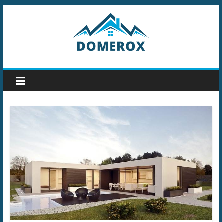
Przejdź
do
treści
Domerox