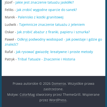
Józef
-
Jakie jest znaczenie tatuażu jaskółki?
Feliks
-
Jak zrobić wygodne oparcie do sanek?
Marek
-
Palenisko z kostki granitowej
Ludwik
-
Tajemnicze znaczenie tatuażu z jeleniem
Oskar
-
Jak zrobić abażur z firanki, papieru i sznurka?
Paweł
-
Odkryj podwodny wodospad - jak powstaje i gdzie go
znaleźć?
Rafał
-
Jak rysować gwiazdę: kreatywne i proste metody
Patryk
-
Tribal Tatuaże - Znaczenie i Historia
Prawa autorskie © 2026
Domerox
. Wszystkie prawa
zastrzeżone.
Motyw:
ColorMag
stworzony przez ThemeGrill. Wspierane
przez
WordPress
.