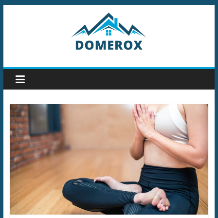
Przejdź
do
treści
Domerox