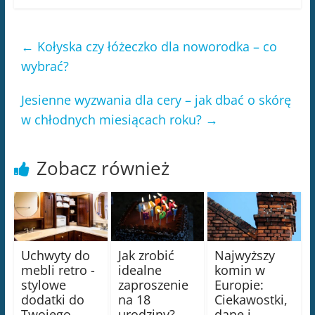
←
Kołyska czy łóżeczko dla noworodka – co
wybrać?
Jesienne wyzwania dla cery – jak dbać o skórę
w chłodnych miesiącach roku?
→
Zobacz również
Uchwyty do
Jak zrobić
Najwyższy
mebli retro -
idealne
komin w
stylowe
zaproszenie
Europie:
dodatki do
na 18
Ciekawostki,
Twojego
urodziny?
dane i