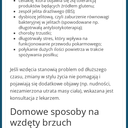
celiakię, która objawia się złą tolerancją
produktów będących źródłem glutenu;
zespół jelita drażliwego (IBS);
dysbiozę jelitową, czyli zaburzenie równowagi
bakteryjnej w jelitach (spowodowane np.
długotrwałą antybiotykoterapią);
choroby trzustki;
długotrwały stres, który wpływa na
funkcjonowanie przewodu pokarmowego;
połykanie dużych ilości powietrza w trakcie
spożywania posiłku;
Jeśli wzdęcia stanowią problem od dłuższego
czasu, zmiany w stylu życia nie pomagają i
pojawiają się dodatkowe objawy (np. nudności,
niezamierzona utrata masy ciała), wskazana jest
konsultacja z lekarzem.
Domowe sposoby na
wzdęty brzuch